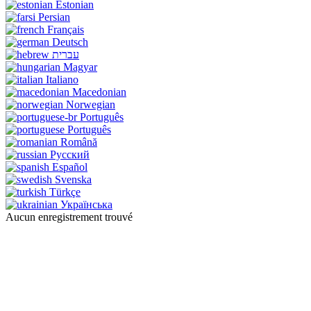
Estonian
Persian
Français
Deutsch
עברית
Magyar
Italiano
Macedonian
Norwegian
Português
Português
Română
Русский
Español
Svenska
Türkçe
Українська
Aucun enregistrement trouvé